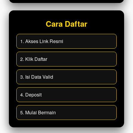
Cara Daftar
1. Akses Link Resmi
2. Klik Daftar
3. Isi Data Valid
4. Deposit
5. Mulai Bermain