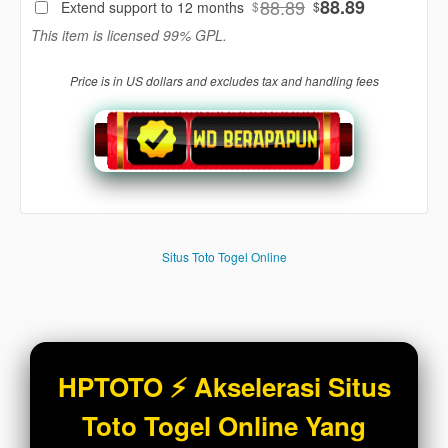
88.89
88.89
Extend support to 12 months
$
$
Use, by
This item is licensed 99% GPL.
you or
one
Price is in US dollars and excludes tax and handling fees
client, in
a single
end
product
which
end
users
are not
charged
Situs Toto Togel Online
for. The
total
price
includes
the item
HPTOTO ⚡️ Akselerasi Situs
price
and a
Toto Togel Online Yang
buyer
fee.